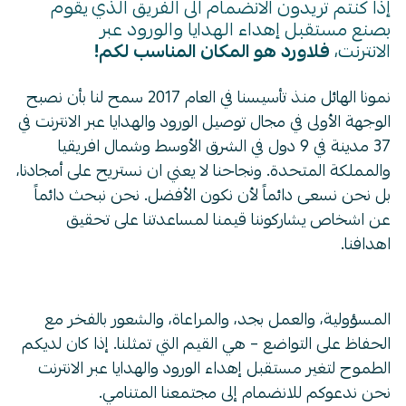
ذا كنتم تريدون الانضمام الى الفريق الذي يقوم
صنع مستقبل إهداء الهدايا والورود عبر
لانترنت،
فلاورد هو المكان المناسب لكم!
نمونا الهائل منذ تأسيسنا في العام 2017 سمح لنا بأن نصبح
لوجهة الأولى في مجال توصيل الورود والهدايا عبر الانترنت في
37 مدينة في 9 دول في الشرق الأوسط وشمال افريقيا
المملكة المتحدة. ونجاحنا لا يعني ان نستريح على أمجادنا،
ل نحن نسعى دائماً لأن نكون الأفضل. نحن نبحث دائماً
ن اشخاص يشاركوننا قيمنا لمساعدتنا على تحقيق
هدافنا.
لمسؤولية، والعمل بجد، والمراعاة، والشعور بالفخر مع
لحفاظ على التواضع – هي القيم التي تمثلنا. إذا كان لديكم
لطموح لتغير مستقبل إهداء الورود والهدايا عبر الانترنت
حن ندعوكم للانضمام إلى مجتمعنا المتنامي.