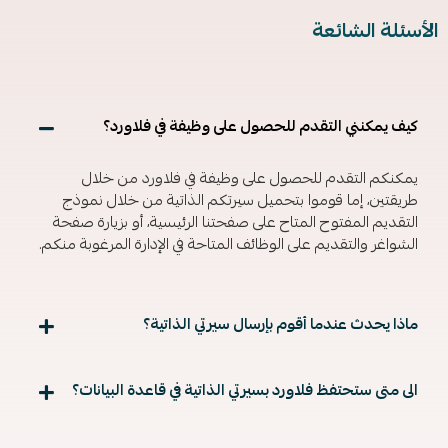
أسئلة الشائعة
كيف يمكنني التقدم للحصول على وظيفة في فلاورد؟
ي
مكنك
م
التقدم
للحصول
على
وظيفة
في
فلاورد
من
خلال
طريقتين
، إما
ق
و
م
وا
بتحميل
سيرتك
م
الذاتية من خلال نمو
ذج
التقديم المفتوح المتاح على صفحتنا الرئيسية، أو
ب
زيارة صفحة
الشواغر والتقديم على
الوظائف المتاحة في ا
لإدارة
ال
مرغوبة
منكم.
ماذا يحدث عندما أقوم بإرسال سيرتي الذاتية؟
الى متى ستحتفظ فلاورد بسيرتي الذاتية في قاعدة البيانات؟