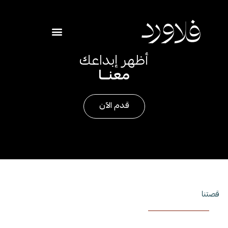
أظهر إبداعك
معنــا
قدم الآن
صتنا