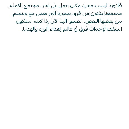
فلاورد ليست مجرد مكان عمل، بل نحن مجتمع بأكمله.
مجتمعنا يتكون من فرق صغيرة التي تعمل مع وتتعلم
من بعضها البعض. انضموا الينا الآن إذا كنتم تملكون
الشغف لإحداث فرق في عالم إهداء الورد والهدايا.
بيئة العمل في
فلاورد
نحن نؤمن في فلاورد بأهمية الموازنة بين الحياة
الشخصية والمهنية، ولذلك نقيم دائماً نشاطات
مختلفة مع أيام للاسترخاء لضمان سعادة موظفينا
وتقديراً لجهودهم. وتتراوح هذه النشاطات من