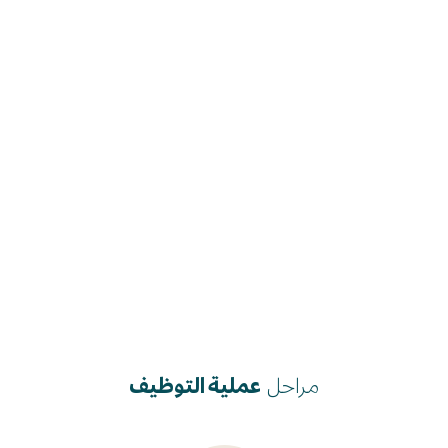
الاحتفال بعطل سنوية، أو قضاء يوم خارج المكتب، او
إقامة نشاطات لبناء العلاقات بين أعضاء الفريق أو
غيرها. والهدف من هذا هو تشجيع زملائنا لبناء
العلاقات والاستمتاع بوقتهم، مما يؤدي لبناء بيئة
يستفيد منها الجميع.
شاهد الفيديو
مراحل
عملية التوظيف